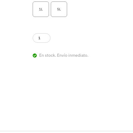
1L
5L
En stock. Envío inmediato.