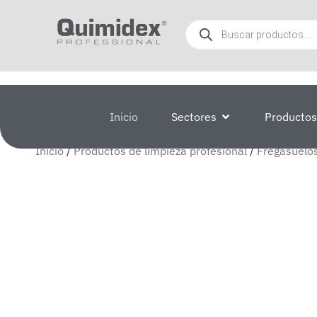
Inicio
Sectores
Productos
Inicio
/
Productos de limpieza profesional
/
Fregasuelos