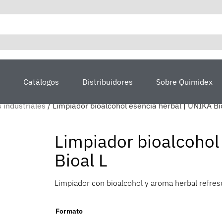
Catálogos
Distribuidores
Sobre Quimidex
 industriales
/ Limpiador bioalcohol esencia herbal | UNIKA Bi
Limpiador bioalcohol
Bioal L
Limpiador con bioalcohol y aroma herbal refres
Formato