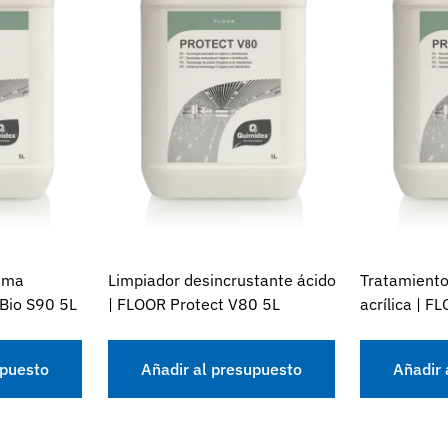
uma
Limpiador desincrustante ácido
Tratamiento
 Bio S90 5L
| FLOOR Protect V80 5L
acrílica | 
upuesto
Añadir al presupuesto
Añadir 