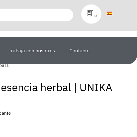
0
Trabaja con nosotros
Contacto
oal L
 esencia herbal | UNIKA
cante