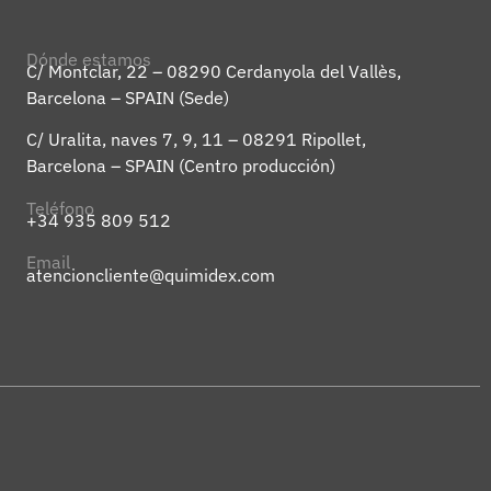
Dónde estamos
C/ Montclar, 22 – 08290 Cerdanyola del Vallès,
Barcelona – SPAIN (Sede)
C/ Uralita, naves 7, 9, 11 – 08291 Ripollet,
Barcelona – SPAIN (Centro producción)
Teléfono
+34 935 809 512
Email
atencioncliente@quimidex.com