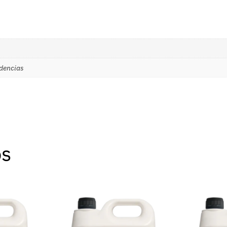
idencias
os