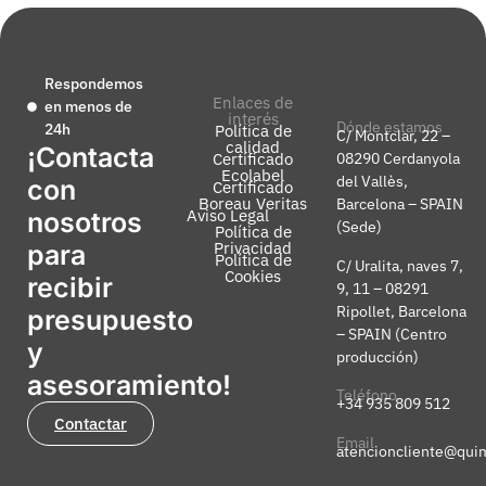
Respondemos
Enlaces de
en menos de
interés
Dónde estamos
24h
Política de
C/ Montclar, 22 –
calidad
¡Contacta
Certificado
08290 Cerdanyola
Ecolabel
del Vallès,
con
Certificado
Boreau Veritas
Barcelona – SPAIN
Aviso Legal
nosotros
(Sede)
Política de
Privacidad
para
Política de
C/ Uralita, naves 7,
Cookies
recibir
9, 11 – 08291
Ripollet, Barcelona
presupuesto
– SPAIN (Centro
y
producción)
asesoramiento!
Teléfono
+34 935 809 512
Contactar
Email
atencioncliente@qui