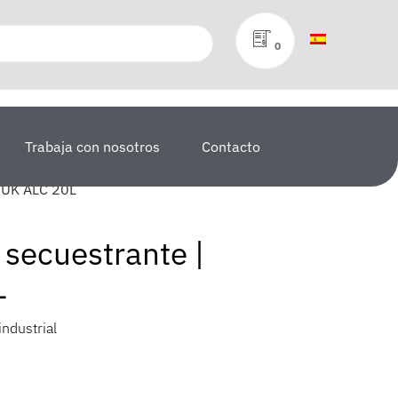
0
Trabaja con nosotros
Contacto
 UK ALC 20L
secuestrante |
L
ndustrial