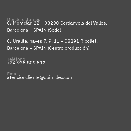
Dónde estamos
C/ Montclar, 22 – 08290 Cerdanyola del Vallès,
Barcelona – SPAIN (Sede)
C/ Uralita, naves 7, 9, 11 – 08291 Ripollet,
Barcelona – SPAIN (Centro producción)
Teléfono
+34 935 809 512
Email
atencioncliente@quimidex.com