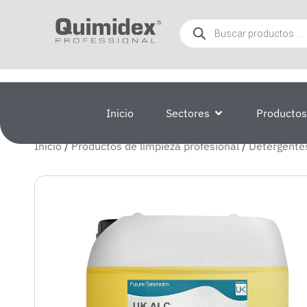
Inicio
Sectores
Productos
Inicio
/
Productos de limpieza profesional
/
Detergentes