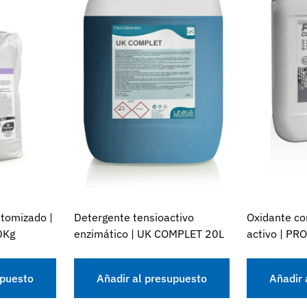
atomizado |
Detergente tensioactivo
Oxidante co
0Kg
enzimático | UK COMPLET 20L
activo | PR
upuesto
Añadir al presupuesto
Añadir 