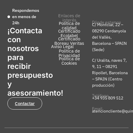
Respondemos
Enlaces de
en menos de
interés
Dónde estamos
24h
Política de
C/ Montclar, 22 –
calidad
¡Contacta
Certificado
08290 Cerdanyola
Ecolabel
del Vallès,
con
Certificado
Boreau Veritas
Barcelona – SPAIN
Aviso Legal
nosotros
(Sede)
Política de
Privacidad
para
Política de
C/ Uralita, naves 7,
Cookies
recibir
9, 11 – 08291
Ripollet, Barcelona
presupuesto
– SPAIN (Centro
y
producción)
asesoramiento!
Teléfono
+34 935 809 512
Contactar
Email
atencioncliente@qui