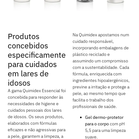
Produtos
Na Quimidex apostamos num
cuidado responsável,
concebidos
incorporando embalagens de
especificamente
plástico reciclado e
assumindo um compromisso
para cuidados
com a sustentabilidade. Cada
em lares de
fórmula, enriquecida com
idosos
ingredientes hipoalergénicos,
previne a irritação e protege a
A gama Quimidex Essencial foi
pele, ao mesmo tempo que
concebida para responder às
facilita o trabalho dos
necessidades de higiene e
profissionais de saúde.
cuidados pessoais dos lares
de idosos. Os seus produtos,
Gel dermo-protetor
elaborados com fórmulas
para o corpo
com pH
eficazes e não agressivas para
5,5 para uma limpeza
a pele, garantem a limpeza, a
suave.