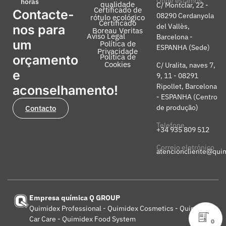
Onde estamos
horas
qualidade
C/ Montclar, 22 -
Certificado de
Contacte-
08290 Cerdanyola
rótulo ecológico
Certificado
del Vallès,
nos para
Boreau Veritas
Aviso Legal
Barcelona -
um
Política de
ESPANHA (Sede)
Privacidade
Política de
orçamento
Cookies
C/ Uralita, naves 7,
e
9, 11 - 08291
Ripollet, Barcelona
aconselhamento!
- ESPANHA (Centro
de produção)
Contacto
Telefone
+34 935 809 512
Correio eletrónico
atencioncliente@qui
Empresa química Q GROUP
Quimidex Professional - Quimidex Cosmetics - Quimidex
Car Care - Quimidex Food System
0