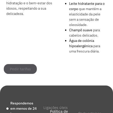
hidratação e o bem-estar dos
Leite hidratante para o
idosos, respeitando a sua
corpo
que mantém a
delicadeza.
elasticidade da pele
sem a sensação de
oleosidade.
Champô suave
para
cabelos delicados.
Água de colónia
hipoalergénica
para
uma frescura diária.
Pedir tarifas
Respondemos
Ligações úteis
em menos de 24
Política de