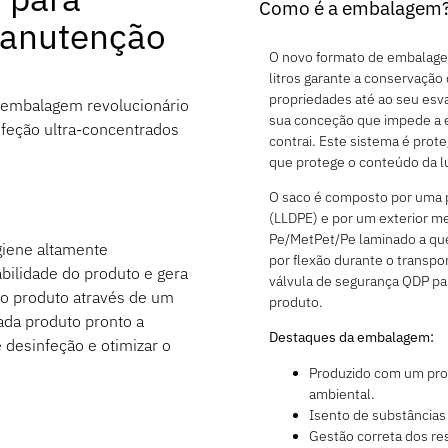
Como é a embalagem
manutenção
O novo formato de embala
litros garante a conservação
propriedades até ao seu esv
 embalagem revolucionário
sua conceção que impede a e
feção ultra-concentrados
contrai. Este sistema é prot
que protege o conteúdo da l
O saco é composto por uma pe
(LLDPE) e por um exterior m
Pe/MetPet/Pe laminado a quen
giene altamente
por flexão durante o transpo
abilidade do produto e gera
válvula de segurança QDP pa
o produto através de um
produto.
ada produto pronto a
Destaques da embalagem:
e desinfeção e otimizar o
Produzido com um pro
ambiental.
Isento de substâncias
Gestão correta dos re