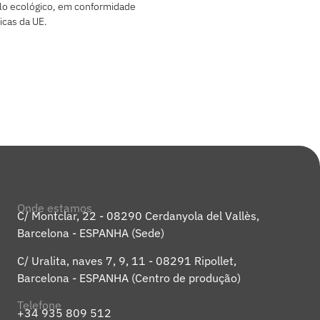
ulo ecológico, em conformidade
cas da UE.
Onde estamos
C/ Montclar, 22 - 08290 Cerdanyola del Vallès,
Barcelona - ESPANHA (Sede)
C/ Uralita, naves 7, 9, 11 - 08291 Ripollet,
Barcelona - ESPANHA (Centro de produção)
Telefone
+34 935 809 512