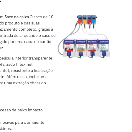
?
gem
Saco na caixa
O saco de 10
 do produto e das suas
aziamento completo, graças à
ntrada de ar quando o saco se
egido por uma caixa de cartão
uz.
lícula interior transparente
etalizado (Flexmet
te), resistente à fissuração
rte. Além disso, inclui uma
ra uma extração eficaz do
cesso de baixo impacto
 nocivas para o ambiente.
síduos.